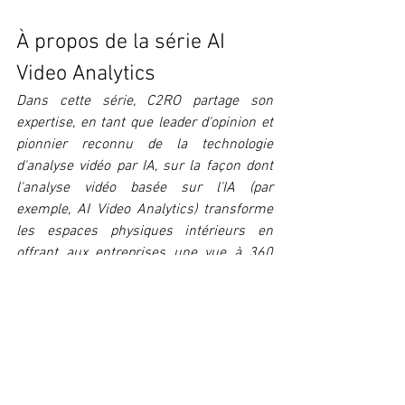
À propos de la série AI 
Video Analytics
Dans cette série, C2RO partage son 
expertise, en tant que leader d'opinion et 
pionnier reconnu de la technologie 
d'analyse vidéo par IA, sur la façon dont 
l'analyse vidéo basée sur l'IA (par 
exemple, AI Video Analytics) transforme 
les espaces physiques intérieurs en 
offrant aux entreprises une vue à 360 
degrés. dans le comportement des 
personnes et les informations sur les 
opérations commerciales. Dans la partie 
7 de cette série, nous allons présenter 
l'avantage d'une solution d'analyse vidéo 
AI pour les événements.
C2RO BLOG FRANCAIS