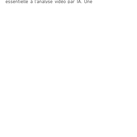
essentielle à l'analyse vidéo par IA. Une 
technologie d'analyse vidéo qui offre des 
informations agrégées et anonymes tout 
en respectant les réglementations sur la 
confidentialité des données renforcera 
non seulement la confiance du public et 
des clients potentiels d'une entreprise, 
mais permettra également une adoption 
généralisée de la technologie dans divers 
segments du marché. 
C2RO BLOG FRANCAIS
Voir tout
Posts récents