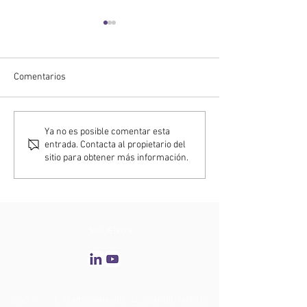
Comentarios
BLOG C2RO | Elevando el
Prevención de ro
Ya no es posible comentar esta
entrada. Contacta al propietario del
nivel en seguridad
el análisis de víd
sitio para obtener más información.
minorista: Análisis de video
datos biométrico
AI sin biometría para
redefiniendo la s
disuadir robos
SÍGUENOS
C2RO™ | TRANSFORMANDO EL COMPORTAMIENTO