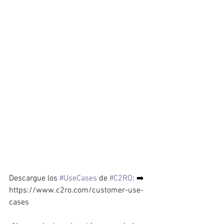
Descargue los 
#UseCases
 de 
#C2RO
: ➡️ 
https://www.c2ro.com/customer-use-
cases