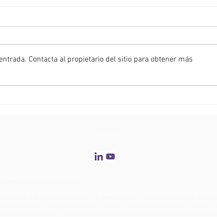
ntrada. Contacta al propietario del sitio para obtener más
NOTICIAS C2RO | ENTERA
NOTIC
FUSION en NRF 2025: la
impul
solución impulsada por IA que
comer
revoluciona la prevención del
análi
robo en comercios minoristas
C2RO 
SÍGUENOS
Madr
HUMANO EN DATOS PRÁCTICOS
 artificial que respeta la privacidad, y se especializa en la optimización laboral y la d
uestra tecnología avanzada de visión artificial se integra perfectamente con las 
 escalabilidad y precisión, al mismo tiempo que se adhiere estrictamente a las regulacion