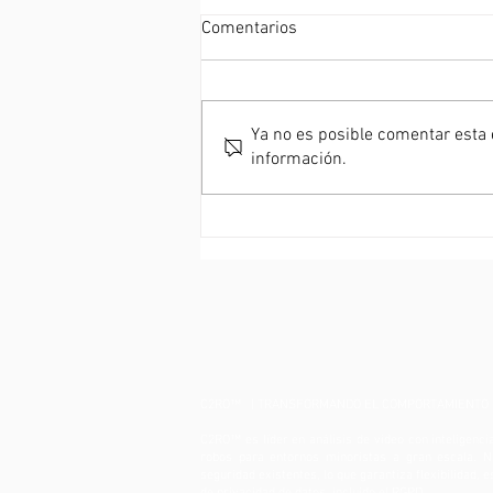
Comentarios
Ya no es posible comentar esta e
información.
NOTICIAS C2RO | ENTERA
FUSION nombrada la mejor
solución de análisis de video
del comportamiento humano
basada en IA de 2025 por
Corporate Vision
C2RO™ | TRANSFORMANDO EL COMPORTAMIENTO 
C2RO™ es líder en análisis de video con inteligencia
robos para entornos minoristas a gran escala. N
seguridad existentes, lo que garantiza flexibilidad,
de privacidad de datos, incluido el RGPD.