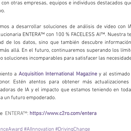
o con otras empresas, equipos e individuos destacados que
vo.
os a desarrollar soluciones de análisis de video con IA
olucionaria ENTERA™ con 100 % FACELESS AI™. Nuestra tec
dad de los datos, sino que también descubre información 
 más allá. En el futuro, continuaremos superando los límit
o soluciones incomparables para satisfacer las necesidades
iento a 
Acquisition International Magazine
 y al estimado
honor. Estén atentos para obtener más actualizaciones 
adoras de IA y el impacto que estamos teniendo en todas 
 a un futuro empoderado.
e 
 ENTERA™: 
https://www.c2ro.com/entera
lenceAward
#AIInnovation
#DrivingChange