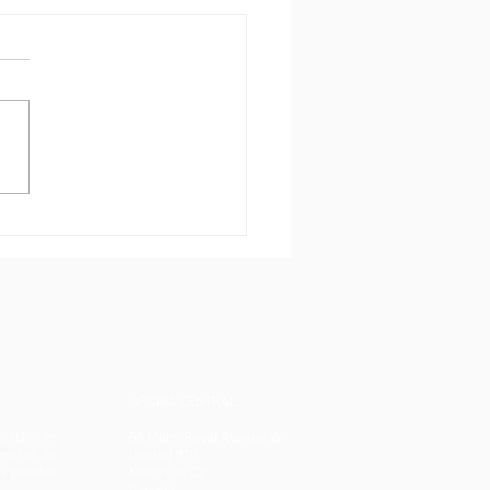
IAS C2RO | Telefónica
sa la innovación en el
cio de detalle gracias al
sis de vídeo ENTERA AI de
en su tienda insignia de
id
OFICINA CENTRAL
isuasión de
55 Mont-Royal Avenue W
cámaras de
Unidad 970
es globales
Montreal, Qc