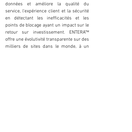
données et améliore la qualité du 
service, l'expérience client et la sécurité 
en détectant les inefficacités et les 
points de blocage ayant un impact sur le 
retour sur investissement. ENTERA™ 
offre une évolutivité transparente sur des 
milliers de sites dans le monde, à un 
coût ultra-faible, avec des économies 
jusqu'à 10 fois sur les investissements 
Edge.
Pour plus d'informations sur C2RO, 
veuillez visiter https://www.c2ro.com
Pour plus d’informations, 
appuyez uniquement sur :
Contact médias chez Proximus