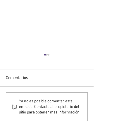
Comentarios
NOTICIAS C2RO | ENTERA
NOTICIAS C2RO | 
Ya no es posible comentar esta
entrada. Contacta al propietario del
FUSION en NRF 2025: la
impulsa la innova
sitio para obtener más información.
solución impulsada por IA
comercio de detal
que revoluciona la
al análisis de ví
prevención del robo en
AI de C2RO en su