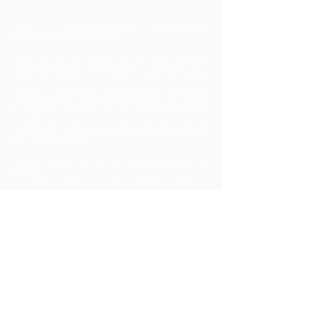
C2RO™ | TRANSFORMANDO EL COMPORTAMIENTO
HUMANO EN DATOS PRÁCTICOS
C2RO™ es líder en análisis de video con inteligencia
artificial que respeta la privacidad, y se especializa en la
optimización laboral y la disuasión de robos para entornos
minoristas a gran escala. Nuestra tecnología avanzada de
visión artificial se integra perfectamente con las cámaras
de seguridad existentes, lo que garantiza flexibilidad,
escalabilidad y precisión, al mismo tiempo que se adhiere
estrictamente a las regulaciones globales de privacidad de
datos, incluido el RGPD.
ENTERA™: análisis de video con inteligencia artificial sin
biometría
La solución insignia de C2RO, ENTERA™, mejora la
eficiencia operativa, la protección de activos, la prevención
de robos y la experiencia del cliente, todo ello manteniendo
un compromiso inquebrantable con la privacidad. Al
brindar información profunda sobre el comportamiento,
ENTERA™ permite la toma de decisiones basada en datos,
optimizando todo el recorrido del cliente, desde la entrada
hasta la caja.
Revolucionando la seguridad minorista con ENTERA™ Theft
Deterrence
ENTERA™ Theft Deterrence aprovecha el análisis basado
en IA y la tecnología patentada de fusión RFID para