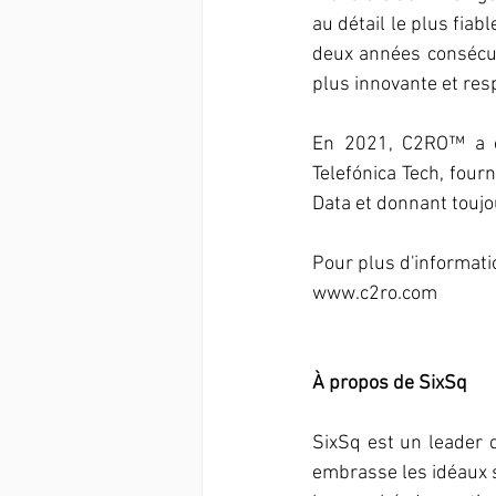
au détail le plus fiab
deux années consécut
plus innovante et res
En 2021, C2RO™ a ét
Telefónica Tech, fourn
Data et donnant toujo
Pour plus d'information
www.c2ro.com
À propos de SixSq
SixSq est un leader 
embrasse les idéaux su