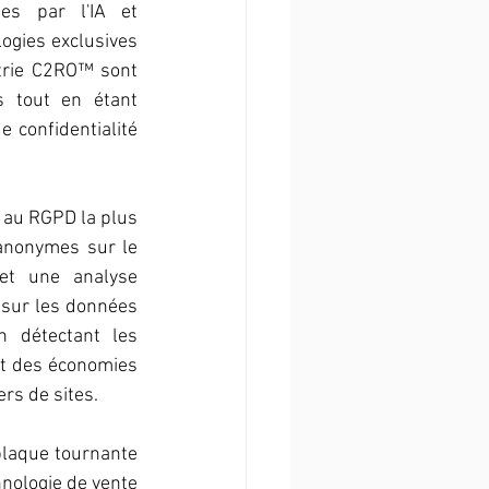
es par l'IA et 
ogies exclusives 
étrie C2RO™ sont 
 tout en étant 
 confidentialité 
 au RGPD la plus 
anonymes sur le 
et une analyse 
 sur les données 
n détectant les 
et des économies 
rs de sites.
laque tournante 
nologie de vente 