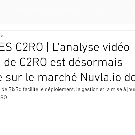
S
ENTERA ANALYTIQUE COMPORTEMENTALE
LES INDUSTRIES
MÉ
re
S C2RO | L'analyse vidéo
de C2RO est désormais
e sur le marché Nuvla.io d
de SixSq facilite le déploiement, la gestion et la mise à jour
2RO