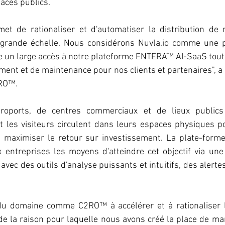
paces publics.
et de rationaliser et d'automatiser la distribution de
rande échelle. Nous considérons Nuvla.io comme une p
ite un large accès à notre plateforme ENTERA™ AI-SaaS tout e
ent et de maintenance pour nos clients et partenaires", a 
2RO™.
éroports, de centres commerciaux et de lieux publics
es visiteurs circulent dans leurs espaces physiques po
t maximiser le retour sur investissement. La plate-forme 
entreprises les moyens d'atteindre cet objectif via une 
vec des outils d'analyse puissants et intuitifs, des alertes
du domaine comme C2RO™ à accélérer et à rationaliser l
 la raison pour laquelle nous avons créé la place de mar