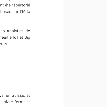
t été répertorié 
sée sur l'IA la 
o Analytics de 
uille IoT et Big 
eurs.
, en Suisse, et 
la plate-forme et 