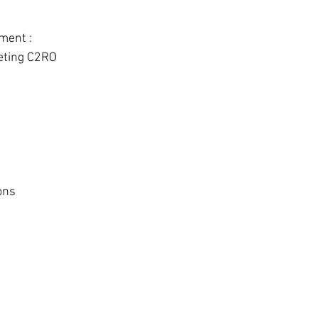
ment :
eting C2RO
ons