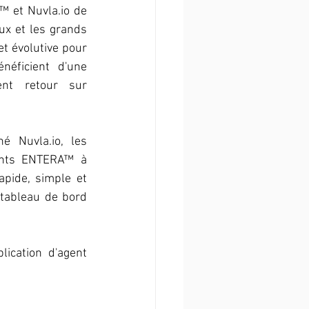
 et Nuvla.io de 
x et les grands 
t évolutive pour 
éficient d'une 
ent retour sur 
 Nuvla.io, les 
ents ENTERA™ à 
pide, simple et 
 tableau de bord 
ication d'agent 