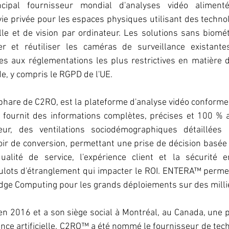
ipal fournisseur mondial d'analyses vidéo alimenté
ie privée pour les espaces physiques utilisant des technol
cielle et de vision par ordinateur. Les solutions sans biom
r et réutiliser les caméras de surveillance existantes
 aux réglementations les plus restrictives en matière de
, y compris le RGPD de l'UE.
hare de C2RO, est la plateforme d'analyse vidéo conforme
 fournit des informations complètes, précises et 100 % 
eur, des ventilations sociodémographiques détaillées 
ir de conversion, permettant une prise de décision basée
alité de service, l'expérience client et la sécurité e
goulots d'étranglement qui impacter le ROI. ENTERA™ perm
dge Computing pour les grands déploiements sur des millie
n 2016 et a son siège social à Montréal, au Canada, une p
gence artificielle. C2RO™ a été nommé le fournisseur de tech