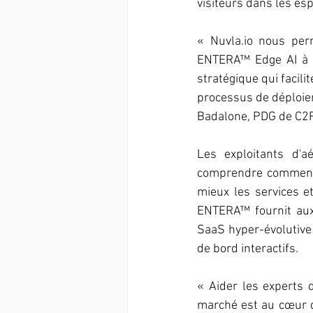
visiteurs dans les es
« Nuvla.io nous perm
ENTERA™ Edge AI à g
stratégique qui facil
processus de déploiem
Badalone, PDG de C
Les exploitants d'a
comprendre comment l
mieux les services e
ENTERA™ fournit aux 
SaaS hyper-évolutive a
de bord interactifs.
« Aider les experts 
marché est au cœur de