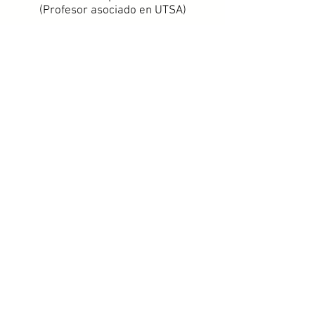
(Profesor asociado en UTSA)
​GIOVANNI FUERTE
Emprendedor tecnológico e inversor
ángel