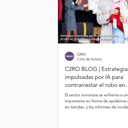
C2RO
7 min de lectura
C2RO BLOG | Estrategia
impulsadas por IA para
contrarrestar el robo en
probadores y cajas de a
El sector minorista se enfrenta a un
importante en forma de epidemia 
en tiendas, y los informes de incid
robo se...