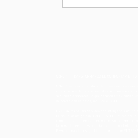
C2RO™ | TRANSFORMANDO EL COMPORTAMIENTO 
C2RO™ es líder en análisis de video con inteligencia
robos para entornos minoristas a gran escala. N
seguridad existentes, lo que garantiza flexibilidad,
de privacidad de datos, incluido el RGPD.
ENTERA™: análisis de video con inteligencia artificia
La solución insignia de C2RO, ENTERA™, mejora la ef
todo ello manteniendo un compromiso inquebrantabl
la toma de decisiones basada en datos, optimizando to
Revolucionando la seguridad minorista con ENTERA