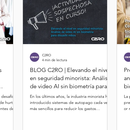
C2RO
4 min de lectura
s
BLOG C2RO | Elevando el nivel
Pr
en seguridad minorista: Análisis
an
de video AI sin biometría para
bi
utopago
disuadir robos
se
 desafío
En los últimos años, la industria minorista ha
La 
de hurto
introducido sistemas de autopago cada vez
pre
entes de
más sencillos para reducir los gastos
or 
operativos...
la..