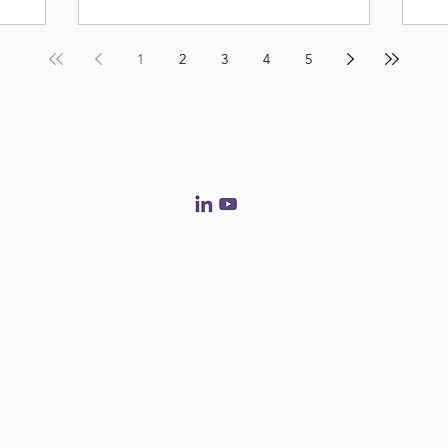
1
2
3
4
5
SÍGUENOS
HUMANO EN DATOS PRÁCTICOS
 artificial que respeta la privacidad, y se especializa en la optimización laboral y la d
uestra tecnología avanzada de visión artificial se integra perfectamente con las 
 escalabilidad y precisión, al mismo tiempo que se adhiere estrictamente a las regulacion
l sin biometría
iciencia operativa, la protección de activos, la prevención de robos y la experiencia de
e con la privacidad. Al brindar información profunda sobre el comportamiento, ENTER
do el recorrido del cliente, desde la entrada hasta la caja.
™ Theft Deterrence