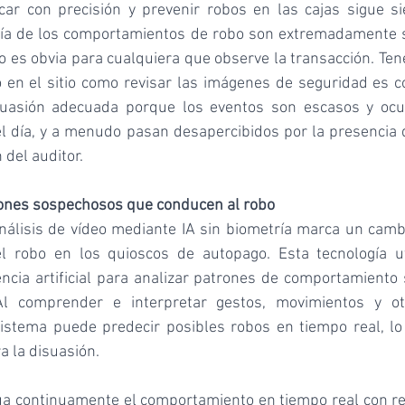
icar con precisión y prevenir robos en las cajas sigue si
ía de los comportamientos de robo son extremadamente su
es obvia para cualquiera que observe la transacción. Ten
o en el sitio como revisar las imágenes de seguridad es co
suasión adecuada porque los eventos son escasos y ocu
del día, y a menudo pasan desapercibidos por la presencia d
 del auditor.
ones sospechosos que conducen al robo
análisis de vídeo mediante IA sin biometría marca un camb
l robo en los quioscos de autopago. Esta tecnología uti
ncia artificial para analizar patrones de comportamiento
Al comprender e interpretar gestos, movimientos y ot
istema puede predecir posibles robos en tiempo real, lo
a la disuasión.
úa continuamente el comportamiento en tiempo real con res