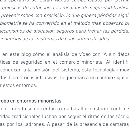
ncia operativa se están viendo compensadas por pérdida
s quioscos de autopago. Las medidas de seguridad tradici
y prevenir robos con precisión, lo que genera pérdidas signif
 biometría se ha convertido en el método más poderoso par
ecanismos de disuasión seguros para frenar las pérdidas 
beneficios de los sistemas de pago automatizados.
 en este blog cómo el análisis de vídeo con IA sin datos
icas de seguridad en el comercio minorista. Al identifi
onducen a la omisión del sistema, esta tecnología innova
s biométricas intrusivas, lo que marca un cambio signific
r estos entornos.
robo en entornos minoristas
o el mundo se enfrentan a una batalla constante contra el
idad tradicionales luchan por seguir el ritmo de las técni
s por los ladrones. A pesar de la presencia de cámaras d