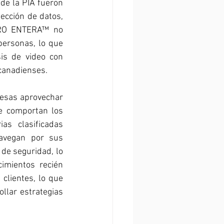
de la PIA fueron 
ección de datos, 
2RO ENTERA™ no 
ersonas, lo que 
s de video con 
 canadienses.
resas aprovechar 
e comportan los 
as clasificadas 
avegan por sus 
de seguridad, lo 
imientos recién 
clientes, lo que 
llar estrategias 