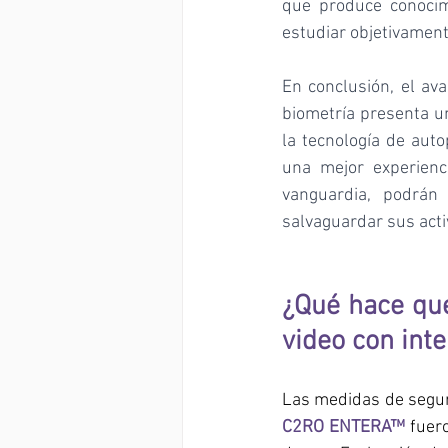
que produce conocim
estudiar objetivament
En conclusión, el ava
biometría presenta un
la tecnología de aut
una mejor experienc
vanguardia, podrán
salvaguardar sus activ
¿Qué hace que
video con inte
C2RO ENTERA
™
 fuer