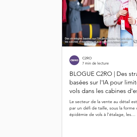
C2RO
7 min de lecture
BLOGUE C2RO | Des str
basées sur l'IA pour limit
vols dans les cabines d'
et aux caisses automati
Le secteur de la vente au détail es
par un défi de taille, sous la forme
épidémie de vols à l’étalage, les
signalements...