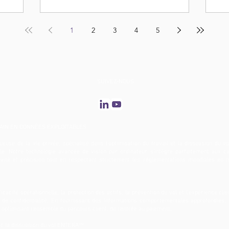
1
2
3
4
5
SUIVEZ-NOUS
IN EN DONNÉES EXPLOITABLES
euse de la vie privée, spécialisé dans l'optimisation du travail et la dissuasion du vo
le. Notre technologie avancée de vision par ordinateur s'intègre parfaitement aux 
lutivité et précision tout en respectant strictement les réglementations mondiales en 
acité opérationnelle, la protection des actifs, la prévention du vol et l'expérience clie
 de confidentialité. En fournissant des informations comportementales approfondie
optimisant l'ensemble du parcours client, de l'entrée au paiement.
ec la dissuasion du vol ENTERA™