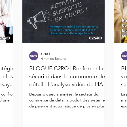
C2RO
4 min de lecture
atégies
BLOGUE C2RO | Renforcer la
BL
er les
sécurité dans le commerce de
vo
essayage
détail : L'analyse vidéo de l'IA
sa
ques
sans biométrie pour décourager
sé
t confronté
Depuis plusieurs années, le secteur du
La 
les vols
 d’une
commerce de détail introduit des systèmes
maj
de paiement automatique de plus en plus
épo
faciles à...