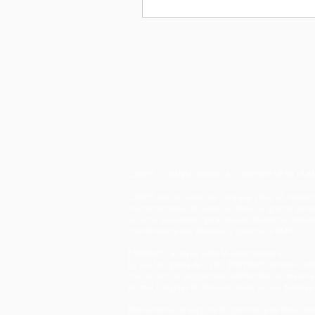
C2RO™ | TRANSFORMER LE COMPORTEMENT HUMA
​C2RO™ est un leader de l'analyse vidéo IA respectu
environnements de vente au détail à grande échel
sécurité existantes, garantissant flexibilité, évo
confidentialité des données, y compris le RGPD.
ENTERA™ : analyse vidéo IA sans biométrie
La solution phare de C2RO, ENTERA™, améliore l'effic
maintenant un engagement indéfectible en matière
permet une prise de décision basée sur les données, 
Révolutionner la sécurité du commerce de détail av