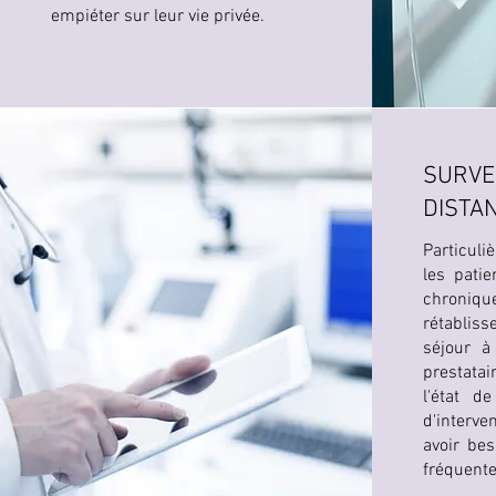
empiéter sur leur vie privée.
SURVE
DISTAN
Particul
les patie
chroni
rétabliss
séjour à 
prestata
l'état d
d'interv
avoir bes
fréquente