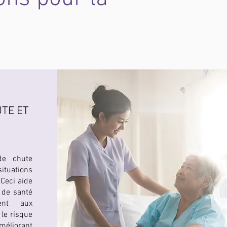
UTE ET
 de chute
tuations
Ceci aide
 de santé
ent aux
 le risque
méliorant