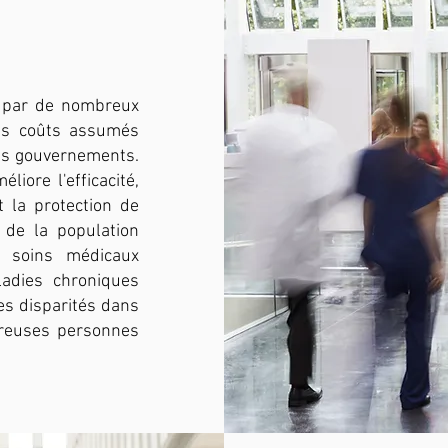
é par de nombreux
es coûts assumés
 les gouvernements.
iore l'efficacité,
 la protection de
t de la population
 soins médicaux
adies chroniques
es disparités dans
breuses personnes