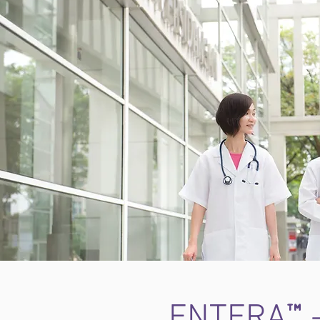
™
ENTERA
-