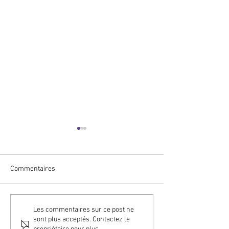
Commentaires
NOUVELLES DU C2RO | La
NOUVELLES C2RO
Les commentaires sur ce post ne
sont plus acceptés. Contactez le
présentation conjointe de
Récapitulatif de 