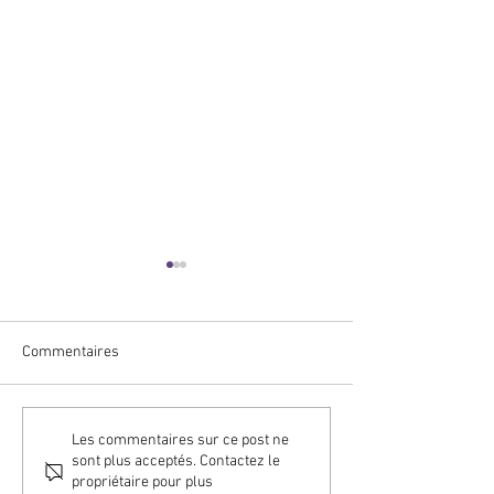
Commentaires
NOUVELLES C2RO |
NOUVELLES C2RO
Les commentaires sur ce post ne
sont plus acceptés. Contactez le
ENTERA FUSION au NRF
Telefónica fortifie
propriétaire pour plus
2025 : la solution basée sur
l'innovation dans 