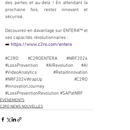
des pertes et au-delà ! En attendant la 
prochaine fois, restez innovant et 
sécurisé.
Découvrez-en davantage sur ENTERA™ et 
ses capacités révolutionnaires :
➡️ 
https://www.c2ro.com/entera
#C2RO
#C2ROENTERA
#NRF2024
#LossPrevention
#AIRevolution
#AI
#VideoAnalytics
#RetailInnovation
#NRF2024WrapUp
#C2RO
#InnovationJourney
#LossPreventionRevolution
#SAPatNRF
ÉVÉNEMENTS
C2RO NEWS NOUVELLES